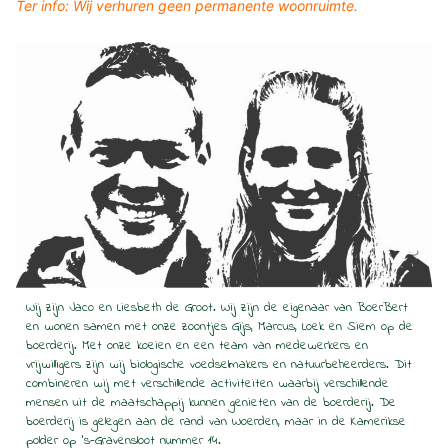
Ter info: Wij verhuren geen permanente woonruimte.
Wij zijn Jaco en Liesbeth de Groot. Wij zijn de eigenaar van BoerBert 
en wonen samen met onze zoontjes Gijs, Marcus, Loek en Siem op de 
boerderij. Met onze koeien en een team van medewerkers en 
vrijwilligers zijn wij biologische voedselmakers en natuurbeheerders. Dit 
combineren wij met verschillende activiteiten waarbij verschillende 
mensen uit de maatschappij kunnen genieten van de boerderij. De 
boerderij is gelegen aan de rand van Woerden, maar in de Kamerikse 
polder op ’s-Gravensloot nummer 14.