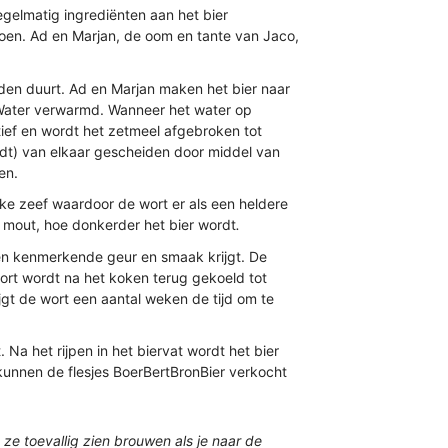
gelmatig ingrediënten aan het bier
oen. Ad en Marjan, de oom en tante van Jaco,
den duurt. Ad en Marjan maken het bier naar
nWater verwarmd. Wanneer het water op
ef en wordt het zetmeel afgebroken tot
ordt) van elkaar gescheiden door middel van
en.
ijke zeef waardoor de wort er als een heldere
e mout, hoe donkerder het bier wordt
.
een kenmerkende geur en smaak krijgt. De
ort wordt na het koken terug gekoeld tot
gt de wort een aantal weken de tijd om te
 Na het rijpen in het biervat wordt het bier
, kunnen de flesjes BoerBertBronBier verkocht
ze toevallig zien brouwen als je naar de