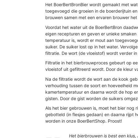
Het BoerBertBronBier wordt gemaakt met water
toegevoegd die groeien in de boerderijtuin e
brouwen samen met een ervaren brouwer het B
Voordat het water uit de BoerBertBron daadwe
eigen recepturen en geven er unieke smaken 
temperatuur is, wordt er mout aan toegevoeg
suiker. De suiker lost op in het water. Vervo
filtratie. De wort (de vloeistof) wordt verder 
Filtratie in het bierbrouwproces gebeurt op ee
vloeistof uit gefiltreerd wordt. Door de kle
Na de filtratie wordt de wort aan de kook ge
verhouding tussen de soort en hoeveelheid mou
kamertemperatuur en daarna wordt de hop erui
gisten. Door de gist worden de suikers omgeze
Als het bier gebrouwen is, moet het bier nog ri
gebotteld (in flesjes gedaan) en daarna rijpt h
worden in onze BoerBertShop. Proost!
Het bierbrouwen is best een klus,