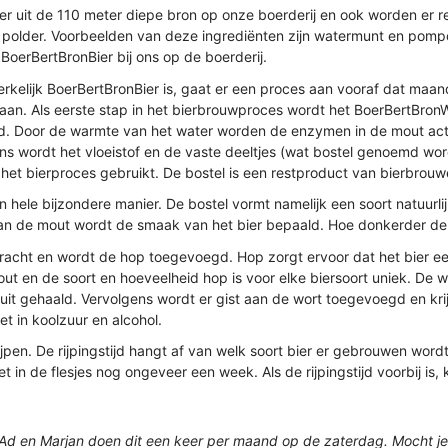
 uit de 110 meter diepe bron op onze boerderij en ook worden er re
n polder. Voorbeelden van deze ingrediënten zijn watermunt en pomp
oerBertBronBier bij ons op de boerderij.
rkelijk BoerBertBronBier is, gaat er een proces aan vooraf dat maan
aan. Als eerste stap in het bierbrouwproces wordt het BoerBertBro
d. Door de warmte van het water worden de enzymen in de mout acti
lgens wordt het vloeistof en de vaste deeltjes (wat bostel genoemd w
in het bierproces gebruikt. De bostel is een restproduct van bierbrouw
n hele bijzondere manier. De bostel vormt namelijk een soort natuurl
ur van de mout wordt de smaak van het bier bepaald. Hoe donkerder d
bracht en wordt de hop toegevoegd. Hop zorgt ervoor dat het bier 
t en de soort en hoeveelheid hop is voor elke biersoort uniek. De w
t gehaald. Vervolgens wordt er gist aan de wort toegevoegd en krij
t in koolzuur en alcohol.
jpen. De rijpingstijd hangt af van welk soort bier er gebrouwen wordt.
et in de flesjes nog ongeveer een week. Als de rijpingstijd voorbij is
 Ad en Marjan doen dit een keer per maand op de zaterdag. Mocht je 