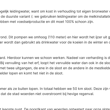
elijk leidingwater, want om kost in verhouding tot eigen bronwater o
 de duurste variant (: we gebruiken leidingwater om de melkinstallat
bben met voedselproductie en dit moet 100% schoon zijn.
rond. Dit pompen we omhoog (110 meter) en hier wordt het ijzer uit 
r wordt dan gebruikt als drinkwater voor de koeien in de winter en 
hard. Hierdoor kunnen we schoon werken. Nadeel van verharding is da
. Bij vervuiling van het erf, loopt het vervuilde water dan ook in de
t twee uitgangen, de ene in de sloot en de andere in de mestkelde
lder lopen en komt het niet in de sloot.
omer als ze buiten lopen. In totaal hebben we 50 km sloot. Deze zij
gen dat de stad woerden niet overstroomt bij hevige regenval.
et laagste punt. De noordkant van woerden ontwatert naar onze slot