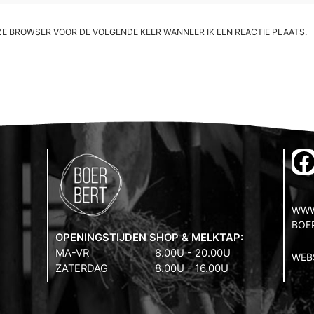
EZE BROWSER VOOR DE VOLGENDE KEER WANNEER IK EEN REACTIE PLAATS.
F
WWW
BOE
OPENINGSTIJDEN SHOP & MELKTAP:
MA-VR
8.00U - 20.00U
WEB
ZATERDAG
8.00U - 16.00U