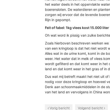
het water deels in het oppervlakte wate
boerensloten. De waterdieren en plante
zorgen wij ervoor dat de levende boerensl
Rijn in gepompt.
Feit of fabel: 1kg vlees kost 15.000 lite
Oh wat word ik pissig van zulke berichte
Zoals hierboven beschreven werken we v
van een kringloop is dat het niet wordt w
Alles wat in de urine komt, komt in de b
weer. Het water dat in melk of vlees ko
wordt gefilterd en dat komt weer in het
land en dat komt weer in het gras of in
Dus wat mij betreft maakt het niet uit of 
nodig voor deze kringloop en hoeveel ve
Denk aan schoonmaakmiddelen in de stal
van het land en vervolgens in China wo
Vorig bericht
Volgend bericht