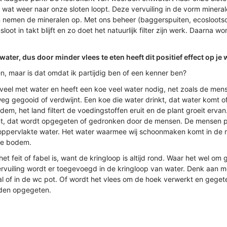
r wat weer naar onze sloten loopt. Deze vervuiling in de vorm mine
n nemen de mineralen op. Met ons beheer (baggerspuiten, ecosloots
oot in takt blijft en zo doet het natuurlijk filter zijn werk. Daarna
r water, dus door minder vlees te eten heeft dit positief effect op j
n, maar is dat omdat ik partijdig ben of een kenner ben?
eel met water en heeft een koe veel water nodig, net zoals de mens
eg gegooid of verdwijnt. Een koe die water drinkt, dat water komt of i
odem, het land filtert de voedingstoffen eruit en de plant groeit erva
mt, dat wordt opgegeten of gedronken door de mensen. De mensen pla
 oppervlakte water. Het water waarmee wij schoonmaken komt in de m
 de bodem.
het feit of fabel is, want de kringloop is altijd rond. Waar het wel om 
rvuiling wordt er toegevoegd in de kringloop van water. Denk aan med
 of in de wc pot. Of wordt het vlees om de hoek verwerkt en gegete
rden opgegeten.