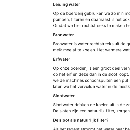
Leiding water
Op de boerderij gebruiken we zo min mog
pompen, filteren en daarnaast is het ook
Omdat we hier rechtstreeks te maken he
Bronwater
Bronwater is water rechtstreeks uit de g
melk mee af te koelen. Het warmere wate
Erfwater
Op onze boerderij is een groot deel ver
op het erf en deze dan in de sloot loopt
we de machines schoonspuiten een put me
laten we het vervuilde water in de mestke
Slootwater
Slootwater drinken de koeien uit in de z
De sloten zijn een natuurlijk filter, zor
De sloot als natuurlijk filter?
Als het regent stroomt het water naar h