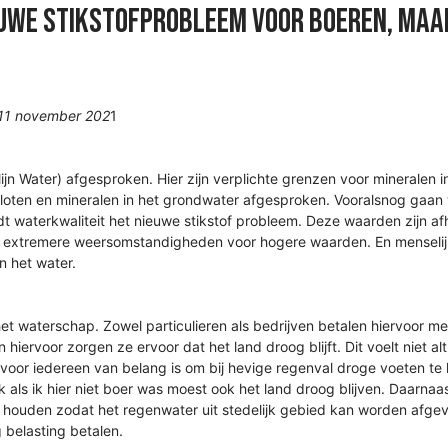
uwe stikstofprobleem voor boeren, Maa
 11 november 202
1
ijn Water) afgesproken. Hier zijn verplichte grenzen voor mineralen i
 sloten en mineralen in het grondwater afgesproken. Vooralsnog gaan 
t waterkwaliteit het nieuwe stikstof probleem. Deze waarden zijn afh
bij extremere weersomstandigheden voor hogere waarden. En menselij
n het water.
 waterschap. Zowel particulieren als bedrijven betalen hiervoor me
 hiervoor zorgen ze ervoor dat het land droog blijft. Dit voelt niet al
t voor iedereen van belang is om bij hevige regenval droge voeten te
 als ik hier niet boer was moest ook het land droog blijven. Daarnaast
 houden zodat het regenwater uit stedelijk gebied kan worden afgevo
 belasting betalen.